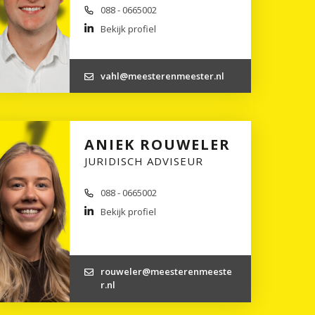
088 - 0665002
Bekijk profiel
vahl@meesterenmeester.nl
ANIEK ROUWELER
JURIDISCH ADVISEUR
088 - 0665002
Bekijk profiel
rouweler@meesterenmeeste
r.nl