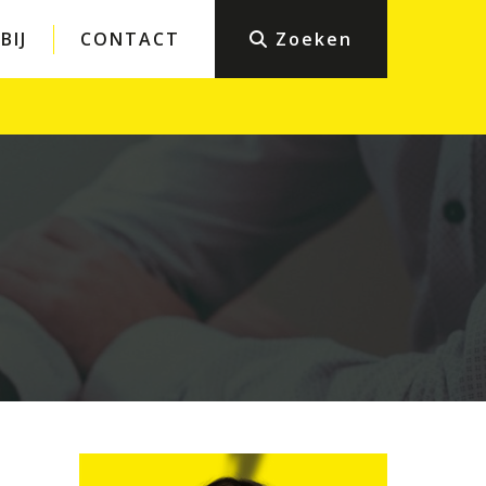
BIJ
CONTACT
Zoeken
Particulieren
eiligheid
Bouwen en verbouwen
Werk en inkomen
icht en
Sport en recht
Belastingen en boetes
ng
Student en recht
Wonen en buren
Mediation en bemiddeling