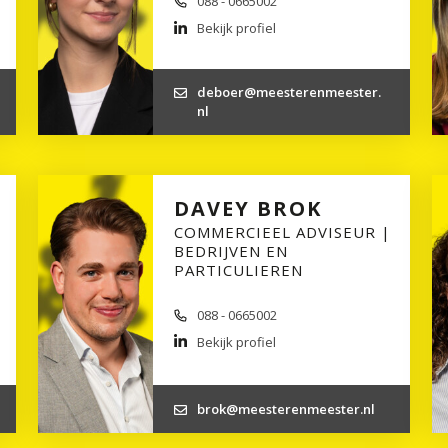
088 - 0665002
Bekijk profiel
deboer@meesterenmeester.
nl
DAVEY BROK
COMMERCIEEL ADVISEUR |
BEDRIJVEN EN
PARTICULIEREN
088 - 0665002
Bekijk profiel
brok@meesterenmeester.nl