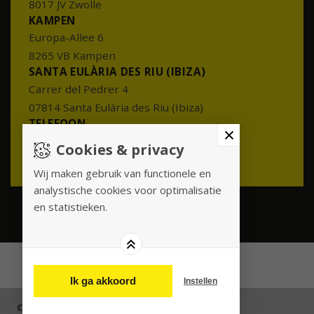
8017 JV Zwolle
KAMPEN
Europa-Allee 6
8265 VB Kampen
SANTA EULÀRIA DES RIU (IBIZA)
Carrer del Pedrer 4
07814 Santa Eulària des Riu (Ibiza)
TELEFOON
088 - 0665002
Cookies & privacy
info@meesterenmeester.nl
Wij maken gebruik van functionele en
analystische cookies voor optimalisatie
en statistieken.
Ik ga akkoord
Instellen
© 2026