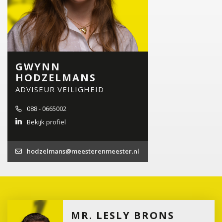
GWYNN
HODZELMANS
ADVISEUR VEILIGHEID
088 - 0665002
Bekijk profiel
hodzelmans@meesterenmeester.nl
MR. LESLY BRONS