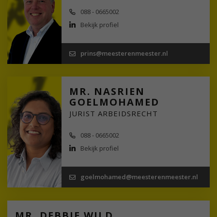
088 - 0665002
Bekijk profiel
prins@meesterenmeester.nl
MR. NASRIEN
GOELMOHAMED
JURIST ARBEIDSRECHT
088 - 0665002
Bekijk profiel
goelmohamed@meesterenmeester.nl
MR. DEBBIE WILD