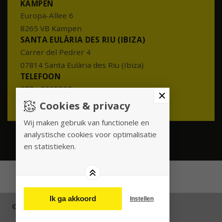
KAMPEN
Europa-Allee 6
8265 VB Kampen
SANTA EULÀRIA DES RIU (IBIZA)
Carrer del Pedrer 4
07814 Santa Eulària des Riu (Ibiza)
TELEFOON
088 - 0665002
info@meesterenmeester.nl
Cookies & privacy
Wij maken gebruik van functionele en
analystische cookies voor optimalisatie
en statistieken.
Ik ga akkoord
Instellen
© 2026