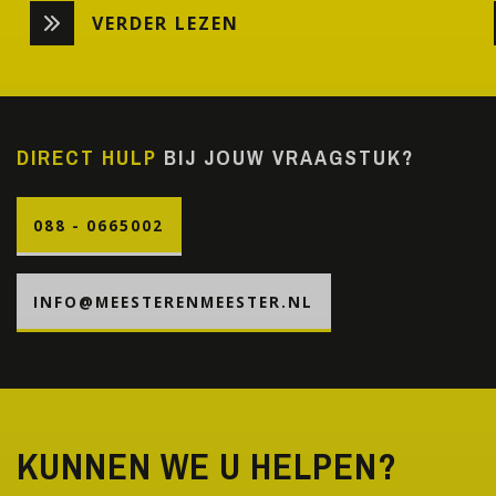
VERDER LEZEN
DIRECT HULP
BIJ JOUW VRAAGSTUK?
088 - 0665002
INFO@MEESTERENMEESTER.NL
KUNNEN WE U HELPEN?