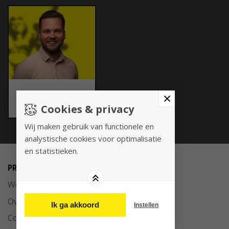
MR. LESLY
BRONS
Cookies & privacy
Wij maken gebruik van functionele en
analystische cookies voor optimalisatie
en statistieken.
PRAKTISCH
Werken bij
Over ons
Ik ga akkoord
Instellen
Contact