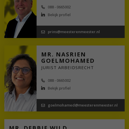
088 - 0665002
Bekijk profiel
prins@meesterenmeester.nl
MR. NASRIEN
GOELMOHAMED
JURIST ARBEIDSRECHT
088 - 0665002
Bekijk profiel
goelmohamed@meesterenmeester.nl
MR. DEBBIE WILD