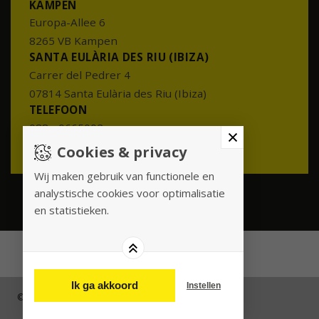
KAMPEN
Europa-Allee 6
8265 VB Kampen
SANTA EULÀRIA DES RIU (IBIZA)
Carrer del Pedrer 4
07814 Santa Eulària des Riu (Ibiza)
TELEFOON
088 - 0665002
info@meesterenmeester.nl
Cookies & privacy
Wij maken gebruik van functionele en
analystische cookies voor optimalisatie
en statistieken.
Ik ga akkoord
Instellen
© 2026