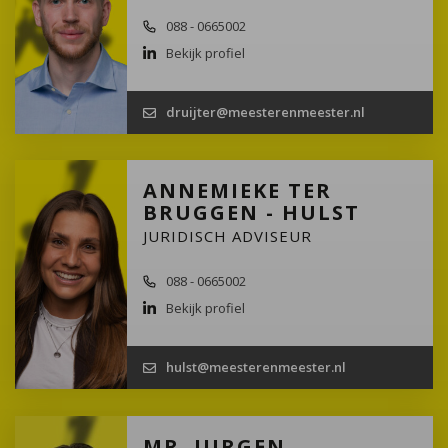
088 - 0665002
Bekijk profiel
druijter@meesterenmeester.nl
ANNEMIEKE TER
BRUGGEN - HULST
JURIDISCH ADVISEUR
088 - 0665002
Bekijk profiel
hulst@meesterenmeester.nl
MR. JURGEN