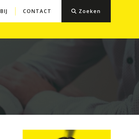
BIJ
CONTACT
Zoeken
Particulieren
eiligheid
Bouwen en verbouwen
Werk en inkomen
icht en
Sport en recht
Belastingen en boetes
ng
Student en recht
Wonen en buren
Mediation en bemiddeling