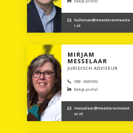
Bekijk profiel
hulleman@meesterenmeeste
r.nl
MIRJAM
MESSELAAR
JURIDISCH ADVISEUR
088 - 0665002
Bekijk profiel
messelaar@meesterenmeest
er.nl