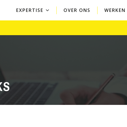
EXPERTISE
OVER ONS
WERKEN 
Bedrijven
Overheid
Arbeid en ondernemingen
Openbare orde en v
Overeenkomsten
Crisisbeheersing
Vergunningen
Vergunningen, toez
handhaving
Privacy
Ruimtelijke ordeni
Arbozorg en veiligheid
AI voor overheden
Belastingen
KS