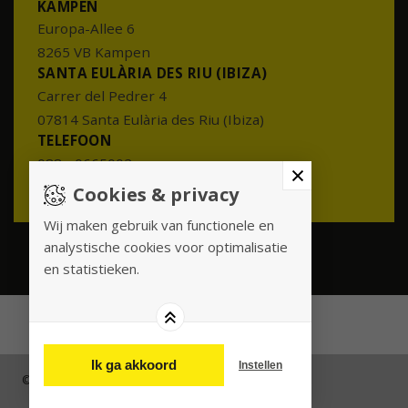
KAMPEN
Europa-Allee 6
8265 VB Kampen
SANTA EULÀRIA DES RIU (IBIZA)
Carrer del Pedrer 4
07814 Santa Eulària des Riu (Ibiza)
TELEFOON
088 - 0665002
info@meesterenmeester.nl
Cookies & privacy
Wij maken gebruik van functionele en
analystische cookies voor optimalisatie
en statistieken.
Ik ga akkoord
Instellen
© 2026