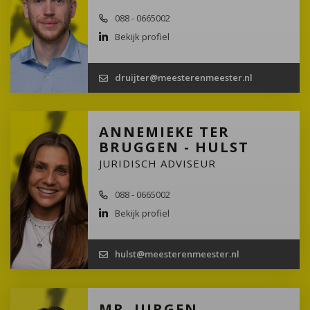
088 - 0665002
Bekijk profiel
druijter@meesterenmeester.nl
ANNEMIEKE TER
BRUGGEN - HULST
JURIDISCH ADVISEUR
088 - 0665002
Bekijk profiel
hulst@meesterenmeester.nl
MR. JURGEN