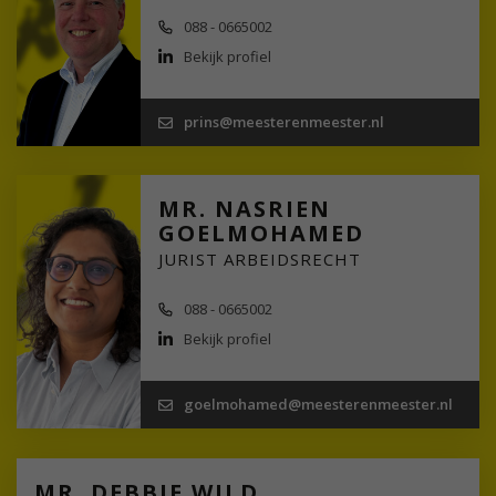
088 - 0665002
Bekijk profiel
prins@meesterenmeester.nl
MR. NASRIEN
GOELMOHAMED
JURIST ARBEIDSRECHT
088 - 0665002
Bekijk profiel
goelmohamed@meesterenmeester.nl
MR. DEBBIE WILD