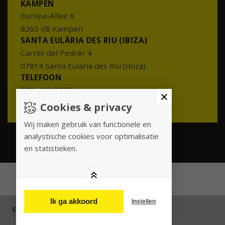
KAMPEN
Europa-Allee 6
8265 VB Kampen
SANTA EULÀRIA DES RIU (IBIZA)
Carrer del Pedrer 4
07814 Santa Eulària des Riu (Ibiza)
TELEFOON
088 - 0665002
info@meesterenmeester.nl
Cookies & privacy
Wij maken gebruik van functionele en
analystische cookies voor optimalisatie
en statistieken.
Ik ga akkoord
Instellen
© 2026