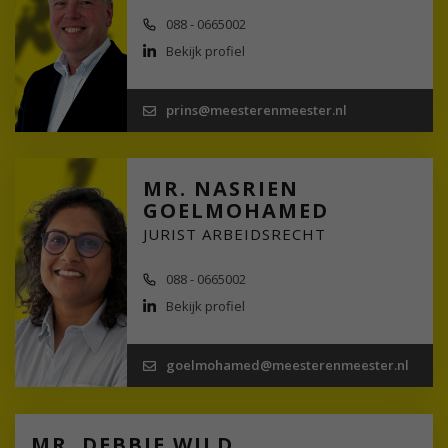
088 - 0665002
Bekijk profiel
prins@meesterenmeester.nl
MR. NASRIEN
GOELMOHAMED
JURIST ARBEIDSRECHT
088 - 0665002
Bekijk profiel
goelmohamed@meesterenmeester.nl
MR. DEBBIE WILD