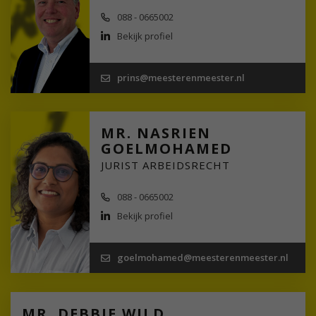
088 - 0665002
Bekijk profiel
prins@meesterenmeester.nl
MR. NASRIEN
GOELMOHAMED
JURIST ARBEIDSRECHT
088 - 0665002
Bekijk profiel
goelmohamed@meesterenmeester.nl
MR. DEBBIE WILD