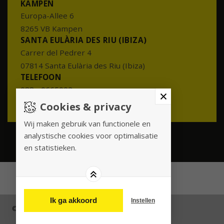
KAMPEN
Europa-Allee 6
8265 VB Kampen
SANTA EULÀRIA DES RIU (IBIZA)
Carrer del Pedrer 4
07814 Santa Eulària des Riu (Ibiza)
TELEFOON
088 - 0665002
info@meesterenmeester.nl
Cookies & privacy
Wij maken gebruik van functionele en
analystische cookies voor optimalisatie
en statistieken.
Ik ga akkoord
Instellen
© 2026