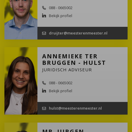
088 - 0665002
Bekijk profiel
druijter@meesterenmeester.nl
ANNEMIEKE TER
BRUGGEN - HULST
JURIDISCH ADVISEUR
088 - 0665002
Bekijk profiel
hulst@meesterenmeester.nl
MR. JURGEN