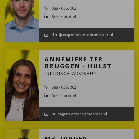
088 - 0665002
Bekijk profiel
druijter@meesterenmeester.nl
ANNEMIEKE TER
BRUGGEN - HULST
JURIDISCH ADVISEUR
088 - 0665002
Bekijk profiel
hulst@meesterenmeester.nl
MR. JURGEN