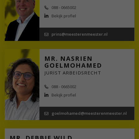
088 - 0665002
Bekijk profiel
prins@meesterenmeester.nl
MR. NASRIEN
GOELMOHAMED
JURIST ARBEIDSRECHT
088 - 0665002
Bekijk profiel
goelmohamed@meesterenmeester.nl
MR. DEBBIE WILD