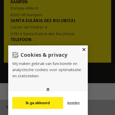
KAMPEN
Europa-Allee 6
8265 VB Kampen
SANTA EULÀRIA DES RIU (IBIZA)
Carrer del Pedrer 4
07814 Santa Eulària des Riu (Ibiza)
TELEFOON
088 - 0665002
info@meesterenmeester.nl
Cookies & privacy
Wij maken gebruik van functionele en
analystische cookies voor optimalisatie
en statistieken.
Ik ga akkoord
Instellen
© 2026