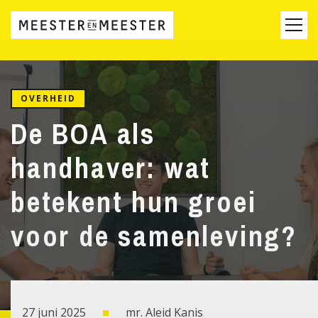
OVERHEID
De BOA als
handhaver: wat
betekent hun groei
voor de samenleving?
27 juni 2025
mr. Aleid Kanis