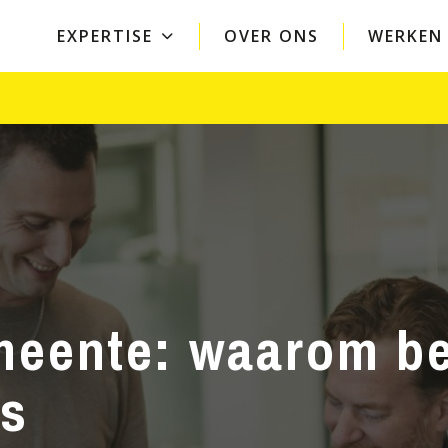
EXPERTISE
OVER ONS
WERKEN 
Bedrijven
Overheid
Arbeid en ondernemingen
Openbare orde en v
Overeenkomsten
Crisisbeheersing
Vergunningen
Vergunningen, toez
handhaving
Privacy
Ruimtelijke ordeni
Arbozorg en veiligheid
AI voor overheden
Belastingen
meente: waarom be
is