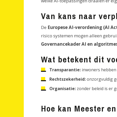
welke AI-toepassingen draaien er eige
Van kans naar verpl
De
Europese AI-verordening (AI Ac
risico systemen mogen alleen gebrui
Governancekader AI en algoritme
Wat betekent dit v
Transparantie:
inwoners hebben r
Rechtszekerheid:
onzorgvuldig ge
Organisatie:
zonder beleid is er g
Hoe kan Meester en