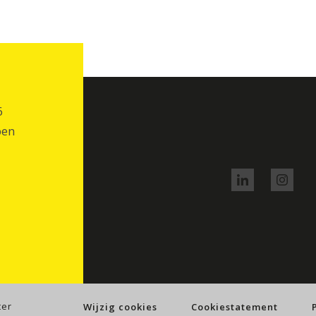
6
pen
N
2
ter
Wijzig cookies
Cookiestatement