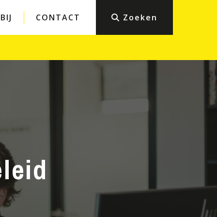
BIJ
CONTACT
Zoeken
Particulieren
eiligheid
Bouwen en verbouwen
Werk en inkomen
icht en
Sport en recht
Belastingen en boetes
ng
Student en recht
Wonen en buren
Mediation en bemiddeling
leid