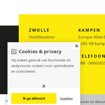
ZWOLLE
KAMPEN
Hoofdkantoor
Europa-Allee 
Zuiderzeelaan 21
8265 VB Kam
8017 JV Zwolle
Cookies & privacy
SANTA EULÀRIA
TELEFOO
Wij maken gebruik van functionele en
DES RIU (IBIZA)
088 - 066500
analystische cookies voor optimalisatie
Carrer del Pedrer 4
en statistieken.
07814 Santa Eulària
des Riu (Ibiza)
Ik ga akkoord
Instellen
© 2026
Meester en Mees