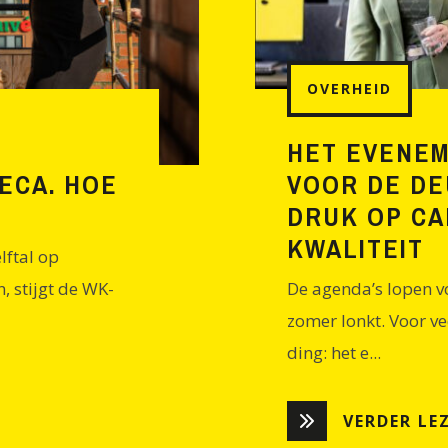
OVERHEID
HET EVENEM
ECA. HOE
VOOR DE DE
DRUK OP CA
KWALITEIT
lftal op
, stijgt de WK-
De agenda’s lopen v
zomer lonkt. Voor v
ding: het e...
VERDER LE