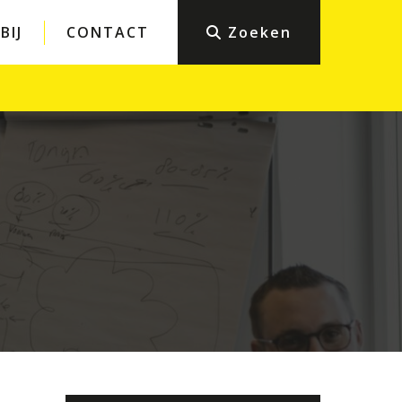
BIJ
CONTACT
Zoeken
Particulieren
eiligheid
Bouwen en verbouwen
Werk en inkomen
icht en
Sport en recht
Belastingen en boetes
ng
Student en recht
Wonen en buren
Mediation en bemiddeling