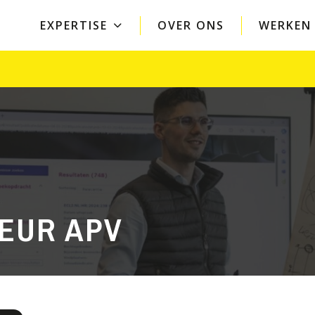
EXPERTISE
OVER ONS
WERKEN 
Bedrijven
Overheid
Arbeid en ondernemingen
Openbare orde en v
Overeenkomsten
Crisisbeheersing
Vergunningen
Vergunningen, toez
handhaving
Privacy
Ruimtelijke ordeni
Arbozorg en veiligheid
AI voor overheden
Belastingen
EUR APV